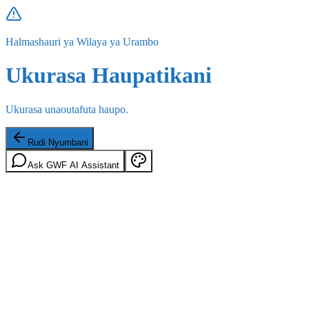
Halmashauri ya Wilaya ya Urambo
Ukurasa Haupatikani
Ukurasa unaoutafuta haupo.
Rudi Nyumbani
Ask GWF AI Assistant