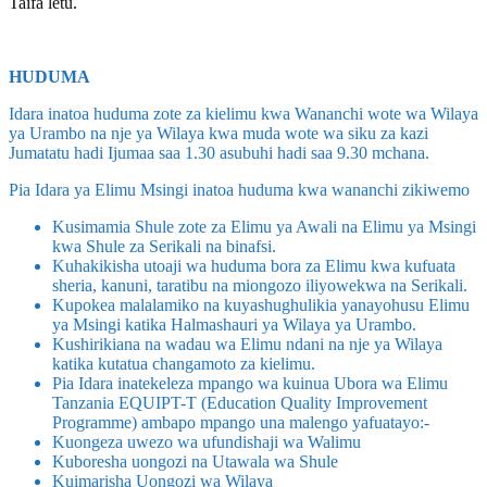
Taifa letu.
HUDUMA
Idara inatoa huduma zote za kielimu kwa Wananchi wote wa Wilaya
ya Urambo na nje ya Wilaya kwa muda wote wa siku za kazi
Jumatatu hadi Ijumaa saa 1.30 asubuhi hadi saa 9.30 mchana.
Pia Idara ya Elimu Msingi inatoa huduma kwa wananchi zikiwemo
Kusimamia Shule zote za Elimu ya Awali na Elimu ya Msingi
kwa Shule za Serikali na binafsi.
Kuhakikisha utoaji wa huduma bora za Elimu kwa kufuata
sheria, kanuni, taratibu na miongozo iliyowekwa na Serikali.
Kupokea malalamiko na kuyashughulikia yanayohusu Elimu
ya Msingi katika Halmashauri ya Wilaya ya Urambo.
Kushirikiana na wadau wa Elimu ndani na nje ya Wilaya
katika kutatua changamoto za kielimu.
Pia Idara inatekeleza mpango wa kuinua Ubora wa Elimu
Tanzania EQUIPT-T (Education Quality Improvement
Programme) ambapo mpango una malengo yafuatayo:-
Kuongeza uwezo wa ufundishaji wa Walimu
Kuboresha uongozi na Utawala wa Shule
Kuimarisha Uongozi wa Wilaya