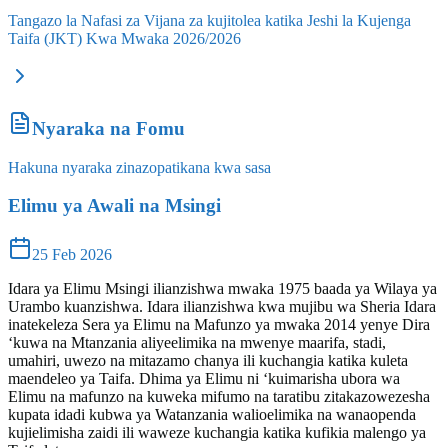
Tangazo la Nafasi za Vijana za kujitolea katika Jeshi la Kujenga
Taifa (JKT) Kwa Mwaka 2026/2026
Nyaraka na Fomu
Hakuna nyaraka zinazopatikana kwa sasa
Elimu ya Awali na Msingi
25 Feb 2026
Idara ya Elimu Msingi ilianzishwa mwaka 1975 baada ya Wilaya ya
Urambo kuanzishwa. Idara ilianzishwa kwa mujibu wa Sheria Idara
inatekeleza Sera ya Elimu na Mafunzo ya mwaka 2014 yenye Dira
‘kuwa na Mtanzania aliyeelimika na mwenye maarifa, stadi,
umahiri, uwezo na mitazamo chanya ili kuchangia katika kuleta
maendeleo ya Taifa. Dhima ya Elimu ni ‘kuimarisha ubora wa
Elimu na mafunzo na kuweka mifumo na taratibu zitakazowezesha
kupata idadi kubwa ya Watanzania walioelimika na wanaopenda
kujielimisha zaidi ili waweze kuchangia katika kufikia malengo ya